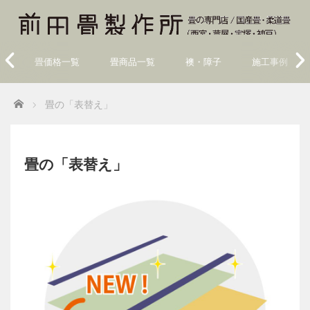
畳価格一覧
畳商品一覧
襖・障子
施工事例
Home
畳の「表替え」
畳の「表替え」