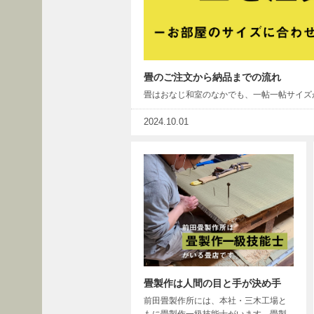
イ
ベ
ン
ト
レ
畳のご注文から納品までの流れ
ポ
畳はおなじ和室のなかでも、一帖一帖サイズ
ー
ト
2024.10.01
メ
デ
ィ
ア
掲
載
商
品
畳製作は人間の目と手が決め手
施
前田畳製作所には、本社・三木工場と
工
もに畳製作一級技能士がいます。畳製