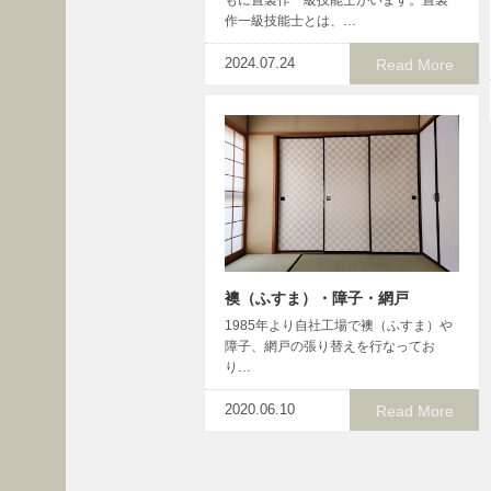
に
作一級技能士とは、…
つ
2024.07.24
い
Read More
て
未
分
類
畳
コ
ン
襖（ふすま）・障子・網戸
テ
ン
1985年より自社工場で襖（ふすま）や
障子、網戸の張り替えを行なってお
ツ
り…
畳
2020.06.10
Read More
納
品
事