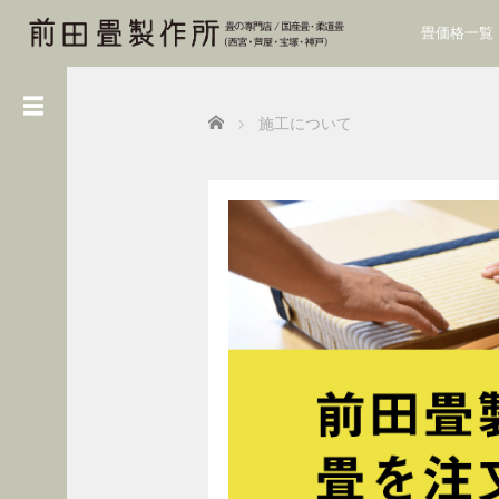
畳価格一覧
カ
Home
施工について
テ
ゴ
リ
ー
“
て
い
ね
い
に
”
の
実
践