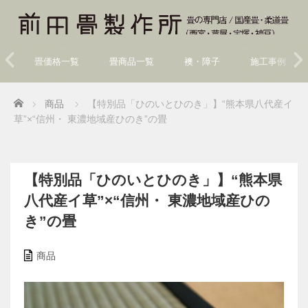
畳価格一覧
畳商品一覧
襖・障子
施工事例
Home
商品
【特別品「ひのいとひのき」】“熊本県八代産イ
草”×“信州・ 東濃地域産ひのき”の畳
【特別品「ひのいとひのき」】“熊本県
八代産イ草”×“信州・ 東濃地域産ひの
き”の畳
商品