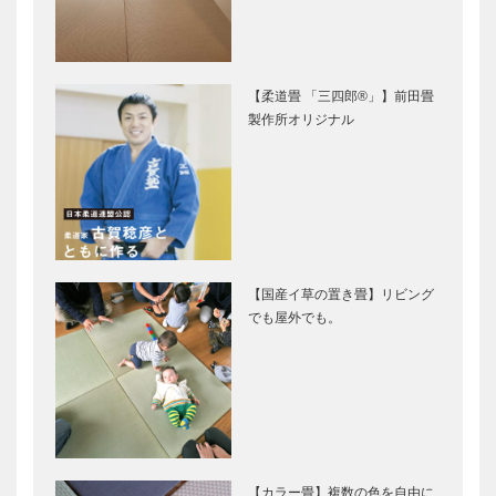
【柔道畳 「三四郎®」】前田畳
製作所オリジナル
【国産イ草の置き畳】リビング
でも屋外でも。
【カラー畳】複数の色を自由に