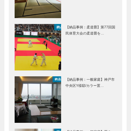
【納品事例：柔道畳】第77回国
民体育大会の柔道畳を…
【納品事例：一般家庭】神戸市
中央区Y様邸/カラー置…