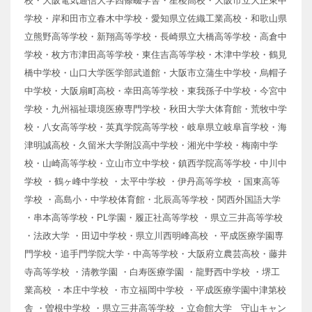
校・大阪電気通信大学四條畷学舎・星稜高校・大阪市立大正東中
学校・岸和田市立春木中学校・愛知県立佐織工業高校・和歌山県
立熊野高等学校・新翔高等学校・長崎県立大橋高等学校・高倉中
学校・枚方市津田高等学校・東住吉高等学校・木津中学校・鶴見
橋中学校・山口大学医学部武道館・大阪市立蒲生中学校・烏帽子
中学校・大阪扇町高校・幸田高等学校・東我孫子中学校・今宮中
学校・九州福祉環境医療専門学校・秋田大学大体育館・荒牧中学
校・八女高等学校・英真学院高等学校・岐阜県立岐阜盲学校・海
津明誠高校・久留米大学附設高中学校・湘光中学校・梅南中学
校・山崎高等学校・立山市立中学校・鎮西学院高等学校・中川中
学校 ・鶴ヶ峰中学校 ・太平中学校 ・伊丹高等学校 ・国東高等
学校 ・高島小・中学校体育館・北辰高等学校・関西外国語大学
・串本高等学校・PL学園・履正社高等学校 ・県立三井高等学校
・法政大学 ・田辺中学校・県立川西明峰高校 ・平成医療学園専
門学校・追手門学院大学・中高等学校・大阪府立農芸高校・藤井
寺高等学校 ・清教学園 ・白寿医療学園 ・龍野西中学校 ・堺工
業高校 ・本庄中学校 ・市立福岡中学校 ・平成医療学園中津第校
舎 ・曽根中学校 ・県立三井高等学校 ・立命館大学 守山キャン