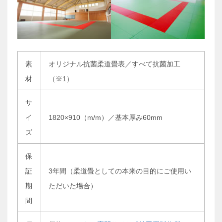
素
オリジナル抗菌柔道畳表／すべて抗菌加工
材
（※1）
サ
イ
1820×910（m/m）／基本厚み60mm
ズ
保
証
3年間（柔道畳としての本来の目的にご使用い
期
ただいた場合）
間