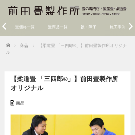
畳価格一覧
畳商品一覧
襖・障子
施工事例
Home
商品
【柔道畳 「三四郎®」】前田畳製作所オリジナ
ル
【柔道畳 「三四郎®」】前田畳製作所
オリジナル
商品