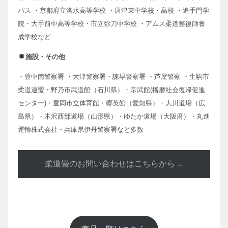
パス ・京都府立洛水高等学校 ・唐津東中学校・高校 ・追手門学
院・大手前中高等学校・市立弥刀中学校 ・アムス柔道整復師養
成学校など
施設・その他
・豊中南警察署 ・大津警察署・諫早警察署 ・芦屋警察 ・生駒市
柔道連盟・野乃市武道館（石川県）・宗武館(播磨社会復帰促進
センター)・豊岡市立体育館・郷英館（愛知県）・大川道場（広
島県）・木沢西部道場（山形県）・ゆたか道場（大阪府）・丸進
運輸株式会社・兵庫県伊丹警察署など多数
柔道畳のお問い合わせはこちらから→