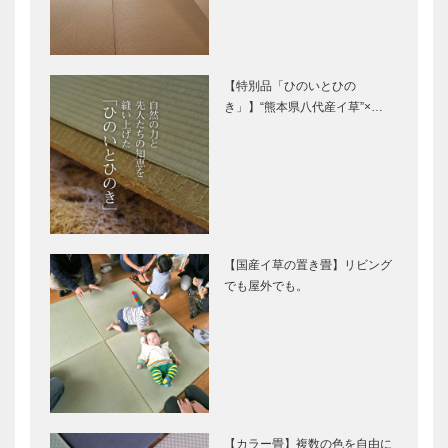
【特別品「ひのいとひの
き」】“熊本県八代産イ草”×…
【国産イ草の置き畳】リビング
でも屋外でも。
【カラー畳】複数の色を自由に